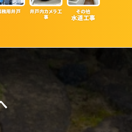
業務用井戸
井戸内カメラ工
その他
事
水道工事
へ